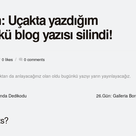
: Uçakta yazdığım
 blog yazısı silindi!
/
0
likes
0 comments
ıktan da anlayacağınız olan oldu bugünkü yazıyı yarın yayınlayacağız.
ında Dedikodu
26.Gün: Galleria B
ts?