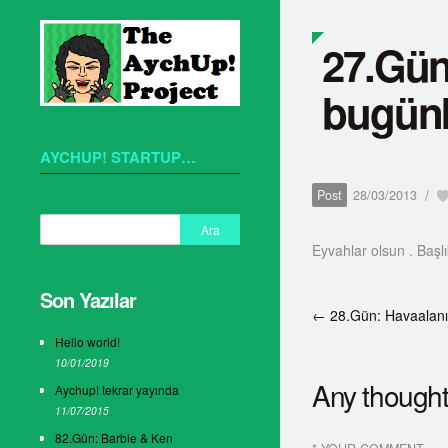
27.Gün
bugünkü
AYCHUP! STARTUP…
/
Post
28/03/2013
Eyvahlar olsun . Başl
Son Yazılar
← 28.Gün: Havaalan
Hello world!
10/01/2019
Any though
Aychup! tekrar yayında
11/07/2015
82.Gün: Barbie & Ken