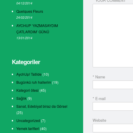
* YOUR COMMENT
04/12/2014
Quelques Fleurs
24/02/2014
AYCHUP ‘YAZMASAYDIM
ÇATLARDIM’ GÜNÜ
13/01/2014
Kategoriler
AychUp! Tatilde
(10)
* Name
Bugünkü ruh hallerim
(19)
Kategori ötesi
(45)
Sağlık
(9)
* E-mail
Sanat, Edebiyat biraz da Görsel
(25)
Website
Uncategorized
(7)
Yemek tarifleri
(40)