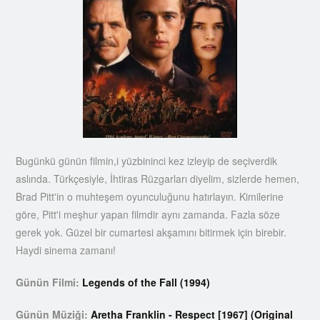
Bugünkü günün filmin,i yüzbininci kez izleyip de seçiverdik
aslında. Türkçesiyle, İhtiras Rüzgarları diyelim, sizlerde hemen,
Brad Pitt'in o muhteşem oyunculuğunu hatırlayın. Kimilerine
göre, Pitt'i meşhur yapan filmdir aynı zamanda. Fazla söze
gerek yok. Güzel bir cumartesi akşamını bitirmek için birebir.
Haydi sinema zamanı!
Günün Filmi:
Legends of the Fall (1994)
Günün Müziği:
Aretha Franklin - Respect [1967] (Original