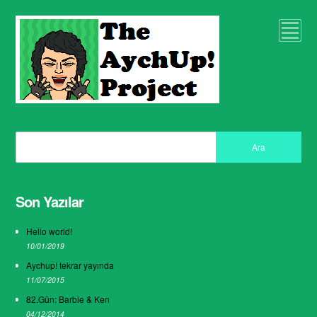
Son Yazılar
Hello world!
10/01/2019
Aychup! tekrar yayında
11/07/2015
82.Gün: Barbie & Ken
04/12/2014