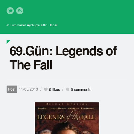
© Tüm haklar Aychup'a aittir! Hepsi!
69.Gün: Legends of
The Fall
/
/
Post
11/05/2013
0
likes
0 comments