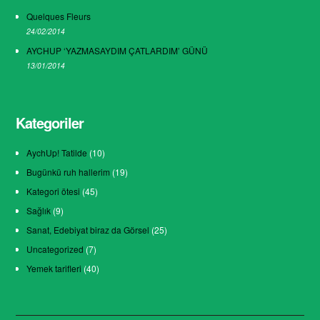
Quelques Fleurs
24/02/2014
AYCHUP ‘YAZMASAYDIM ÇATLARDIM’ GÜNÜ
13/01/2014
Kategoriler
AychUp! Tatilde
(10)
Bugünkü ruh hallerim
(19)
Kategori ötesi
(45)
Sağlık
(9)
Sanat, Edebiyat biraz da Görsel
(25)
Uncategorized
(7)
Yemek tarifleri
(40)